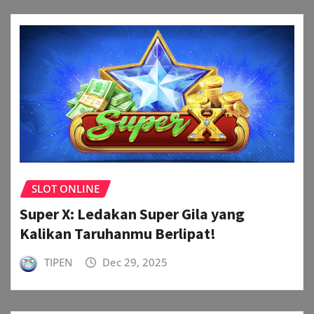
SLOT ONLINE
Super X: Ledakan Super Gila yang
Kalikan Taruhanmu Berlipat!
TIPEN
Dec 29, 2025