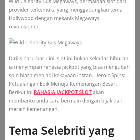
Wild Celebrity Bus Megaways, permainan slot dari
provider terkemuka yang menggabungkan tema
Hollywood dengan mekanik Megaways
revolusioner.
Dirilis baru-baru ini, slot ini bukan sekadar hiburan,
ia menyimpan rahasia jackpot yang bisa mengubah
spin biasa menjadi kekayaan instan. Heroic Spins:
Petualangan Epik Menuju Kemenangan Besar.
Berikut ini
RAHASIA JACKPOT SLOT
akan
membantu anda cara bermain dengan bijak dan
meraih kemenangan.
Tema Selebriti yang