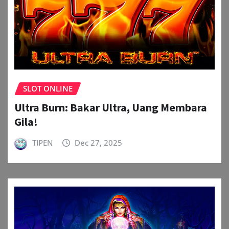
SLOT ONLINE
Ultra Burn: Bakar Ultra, Uang Membara
Gila!
TIPEN
Dec 27, 2025