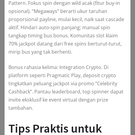
Pattern. Fokus spin dengan wild acak (fitur buy-in
opsional). “Megaways” berarti ukur taruhan
proporsional payline, mulai kecil, naik saat cascade
aktif. Hindari auto-spin panjang; manual spin
tangkap timing bus bonus. Komunitas slot klaim
70% jackpot datang dari free spins berturut-turut,
mirip bus yang tak berhenti.
Bonus rahasia kelima: Integration Crypto. Di
platform seperti Pragmatic Play, deposit crypto
tingkatkan peluang jackpot via promo “Celebrity
Cashback”. Pantau leaderboard, top spinner dapat
invite eksklusif ke event virtual dengan prize
tambahan.
Tips Praktis untuk