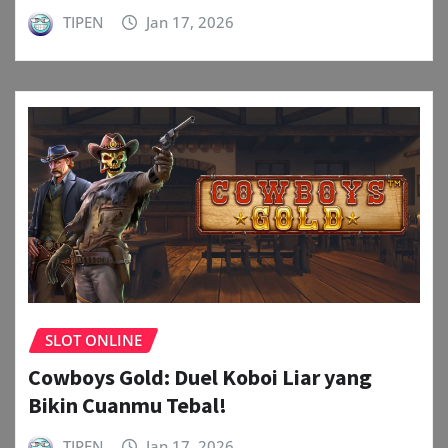
TIPEN
Jan 17, 2026
SLOT ONLINE
Cowboys Gold: Duel Koboi Liar yang
Bikin Cuanmu Tebal!
TIPEN
Jan 17, 2026