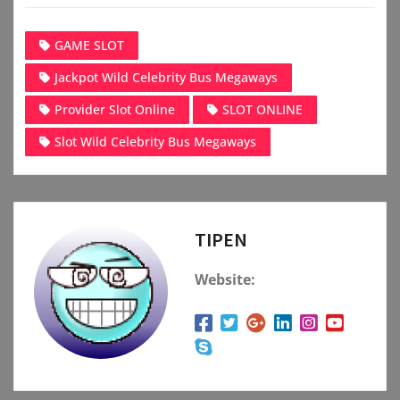
GAME SLOT
Jackpot Wild Celebrity Bus Megaways
Provider Slot Online
SLOT ONLINE
Slot Wild Celebrity Bus Megaways
TIPEN
Website: