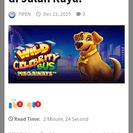
TIPEN
Dec 22, 2025
0
0
0
Read Time:
2 Minute, 24 Second