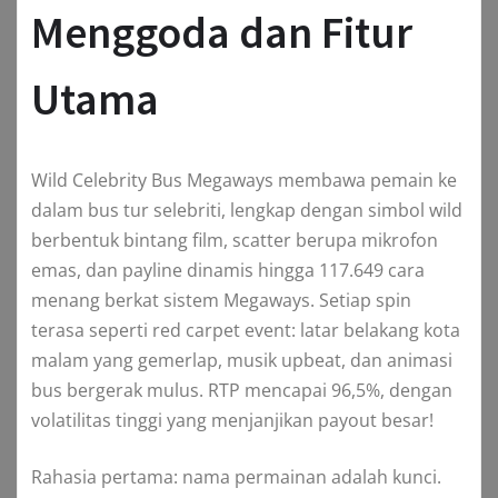
Menggoda dan Fitur
Utama
Wild Celebrity Bus Megaways membawa pemain ke
dalam bus tur selebriti, lengkap dengan simbol wild
berbentuk bintang film, scatter berupa mikrofon
emas, dan payline dinamis hingga 117.649 cara
menang berkat sistem Megaways. Setiap spin
terasa seperti red carpet event: latar belakang kota
malam yang gemerlap, musik upbeat, dan animasi
bus bergerak mulus. RTP mencapai 96,5%, dengan
volatilitas tinggi yang menjanjikan payout besar!
Rahasia pertama: nama permainan adalah kunci.