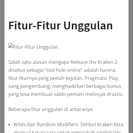
Fitur-Fitur Unggulan
Salah satu alasan mengapa Release the Kraken 2
disebut sebagai “slot hoki online” adalah karena
fitur-fiturnya yang penuh kejutan. Pragmatic Play,
sang pengembang, menghadirkan berbagai bonus
yang bisa membuat saldo pemain melonjak drastis.
Beberapa fitur unggulan di antaranya:
Wilds dan Random Modifiers: Simbol Kraken bisa
muncul kapan saja untuk mengubah simbol lain