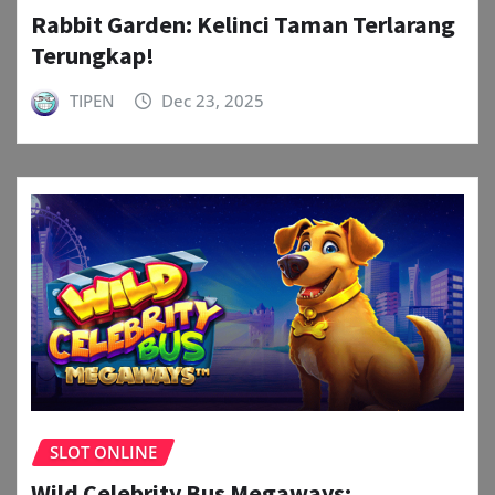
Rabbit Garden: Kelinci Taman Terlarang
Terungkap!
TIPEN
Dec 23, 2025
SLOT ONLINE
Wild Celebrity Bus Megaways: