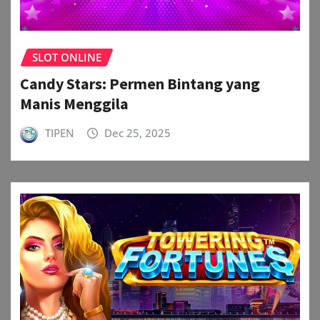
SLOT ONLINE
Candy Stars: Permen Bintang yang
Manis Menggila
TIPEN
Dec 25, 2025