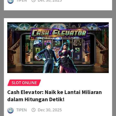
TIPEN
Dec 30, 2025
SLOT ONLINE
Cash Elevator: Naik ke Lantai Miliaran
dalam Hitungan Detik!
TIPEN
Dec 30, 2025