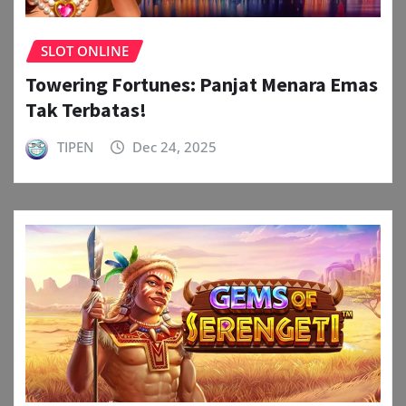
SLOT ONLINE
Towering Fortunes: Panjat Menara Emas
Tak Terbatas!
TIPEN
Dec 24, 2025