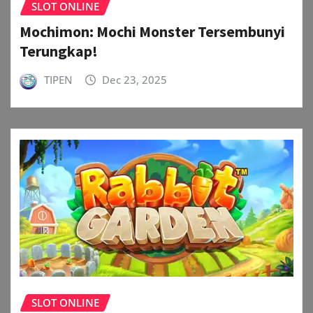
SLOT ONLINE
Mochimon: Mochi Monster Tersembunyi
Terungkap!
TIPEN
Dec 23, 2025
SLOT ONLINE