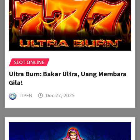
SLOT ONLINE
Ultra Burn: Bakar Ultra, Uang Membara
Gila!
TIPEN
Dec 27, 2025