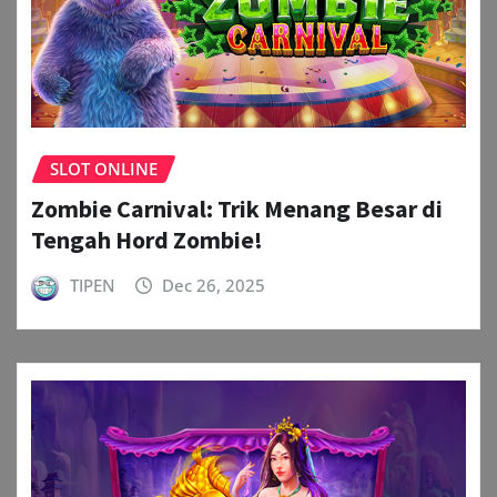
SLOT ONLINE
Zombie Carnival: Trik Menang Besar di
Tengah Hord Zombie!
TIPEN
Dec 26, 2025