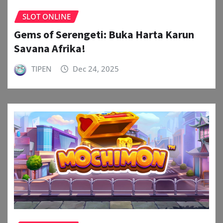
SLOT ONLINE
Gems of Serengeti: Buka Harta Karun
Savana Afrika!
TIPEN
Dec 24, 2025