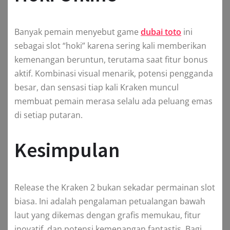
Banyak pemain menyebut game
dubai toto
ini
sebagai slot “hoki” karena sering kali memberikan
kemenangan beruntun, terutama saat fitur bonus
aktif. Kombinasi visual menarik, potensi pengganda
besar, dan sensasi tiap kali Kraken muncul
membuat pemain merasa selalu ada peluang emas
di setiap putaran.
Kesimpulan
Release the Kraken 2 bukan sekadar permainan slot
biasa. Ini adalah pengalaman petualangan bawah
laut yang dikemas dengan grafis memukau, fitur
inovatif, dan potensi kemenangan fantastis. Bagi