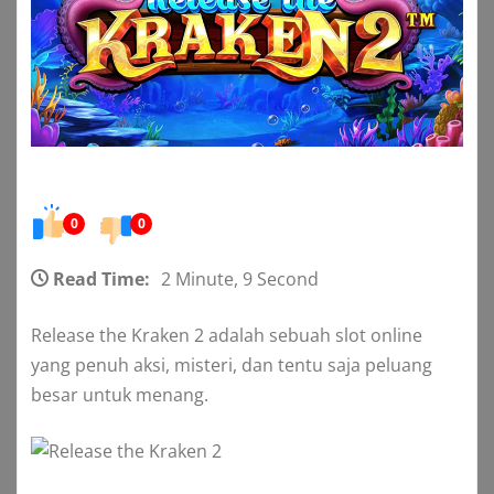
0
0
Read Time:
2 Minute, 9 Second
Release the Kraken 2 adalah sebuah slot online
yang penuh aksi, misteri, dan tentu saja peluang
besar untuk menang.