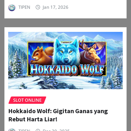
TIPEN
Jan 17, 2026
SLOT ONLINE
Hokkaido Wolf: Gigitan Ganas yang
Rebut Harta Liar!