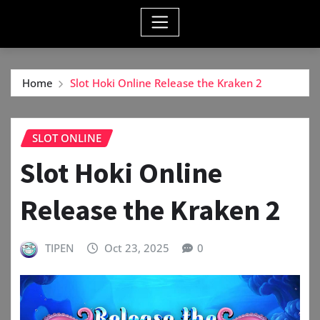
Home
Slot Hoki Online Release the Kraken 2
SLOT ONLINE
Slot Hoki Online
Release the Kraken 2
TIPEN
Oct 23, 2025
0