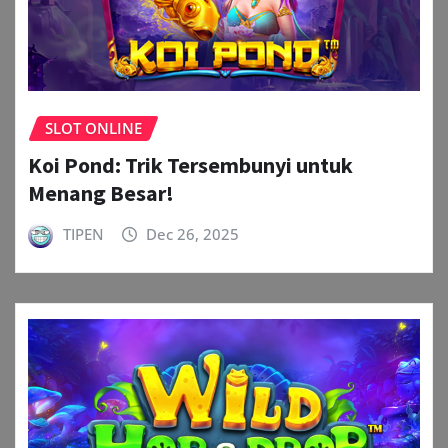
SLOT ONLINE
Koi Pond: Trik Tersembunyi untuk
Menang Besar!
TIPEN
Dec 26, 2025