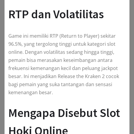
RTP dan Volatilitas
Game ini memiliki RTP (Return to Player) sekitar
96.5%, yang tergolong tinggi untuk kategori slot
online. Dengan volatilitas sedang hingga tinggi,
pemain bisa merasakan keseimbangan antara
frekuensi kemenangan kecil dan peluang jackpot
besar. Ini menjadikan Release the Kraken 2 cocok
bagi pemain yang suka tantangan dan sensasi
kemenangan besar.
Mengapa Disebut Slot
Hoki Online