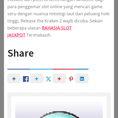
para penggemar slot online yang mencari game
seru dengan nuansa mitologi laut dan peluang hoki
tinggi, Release the Kraken 2 wajib dicoba. Sekian
beberapa ulasan
RAHASIA SLOT
JACKPOT
Terimakasih.
Share