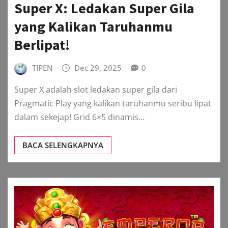
Super X: Ledakan Super Gila
yang Kalikan Taruhanmu
Berlipat!
TIPEN
Dec 29, 2025
0
Super X adalah slot ledakan super gila dari
Pragmatic Play yang kalikan taruhanmu seribu lipat
dalam sekejap! Grid 6×5 dinamis…
BACA SELENGKAPNYA