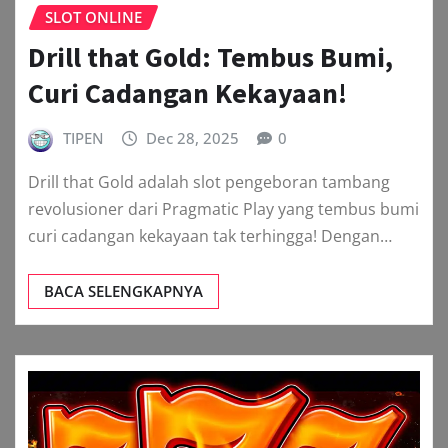
SLOT ONLINE
Drill that Gold: Tembus Bumi,
Curi Cadangan Kekayaan!
TIPEN
Dec 28, 2025
0
Drill that Gold adalah slot pengeboran tambang
revolusioner dari Pragmatic Play yang tembus bumi
curi cadangan kekayaan tak terhingga! Dengan…
BACA SELENGKAPNYA