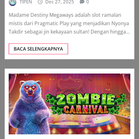
TIPEN
Dec 27, 2025
0
Madame Destiny Megaways adalah slot ramalan
mistis dari Pragmatic Play yang menjadikan Nyonya
Takdir sebagai jin kekayaan sultan! Dengan hingga…
BACA SELENGKAPNYA