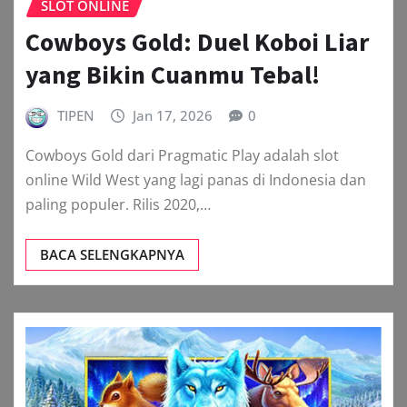
SLOT ONLINE
Cowboys Gold: Duel Koboi Liar
yang Bikin Cuanmu Tebal!
TIPEN
Jan 17, 2026
0
Cowboys Gold dari Pragmatic Play adalah slot
online Wild West yang lagi panas di Indonesia dan
paling populer. Rilis 2020,…
BACA SELENGKAPNYA