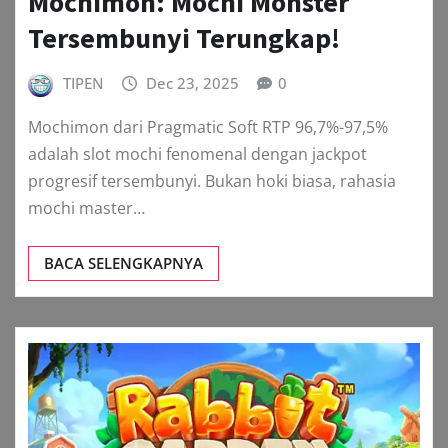
Mochimon: Mochi Monster
Tersembunyi Terungkap!
TIPEN
Dec 23, 2025
0
Mochimon dari Pragmatic Soft RTP 96,7%-97,5%
adalah slot mochi fenomenal dengan jackpot
progresif tersembunyi. Bukan hoki biasa, rahasia
mochi master…
BACA SELENGKAPNYA