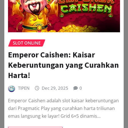
SLOT ONLINE
Emperor Caishen: Kaisar
Keberuntungan yang Curahkan
Harta!
TIPEN
Dec 29, 2025
0
Emperor Caishen adalah slot kaisar keberuntungan
dari Pragmatic Play yang curahkan harta triliunan
emas langsung ke layar! Grid 6×5 dinamis…