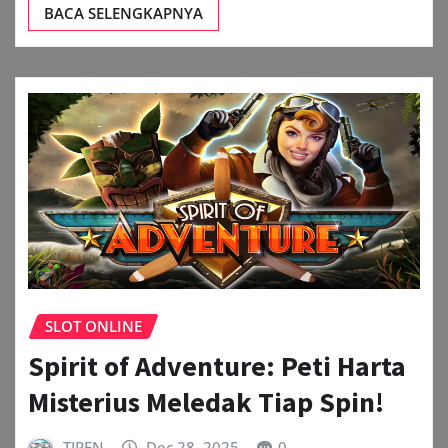
BACA SELENGKAPNYA
SLOT ONLINE
Spirit of Adventure: Peti Harta
Misterius Meledak Tiap Spin!
TIPEN
Dec 28, 2025
0