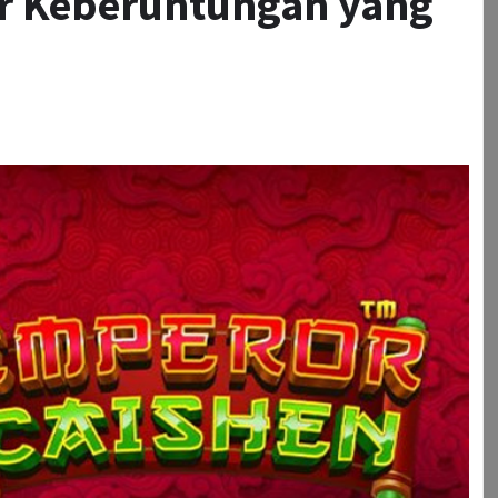
ar Keberuntungan yang