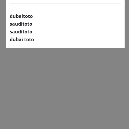
dubaitoto
sauditoto
sauditoto
dubai toto