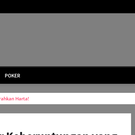
POKER
rahkan Harta!