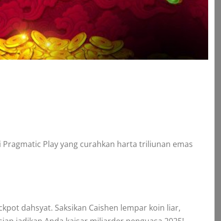
 Pragmatic Play yang curahkan harta triliunan emas
ckpot dahsyat. Saksikan Caishen lempar koin liar,
siap jadikan Anda kaisar miliarder penguasa 2025!