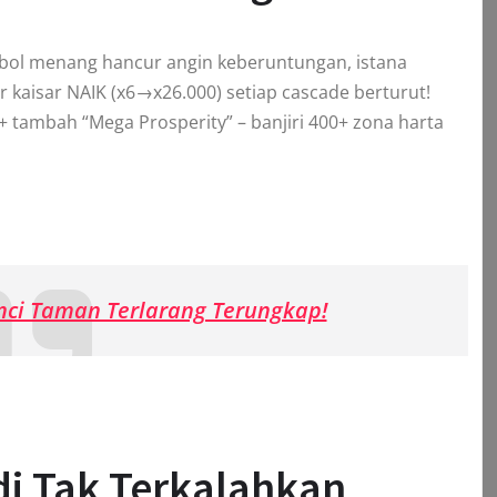
mbol menang hancur angin keberuntungan, istana
er kaisar NAIK (x6→x26.000) setiap cascade berturut!
 tambah “Mega Prosperity” – banjiri 400+ zona harta
inci Taman Terlarang Terungkap!
di Tak Terkalahkan