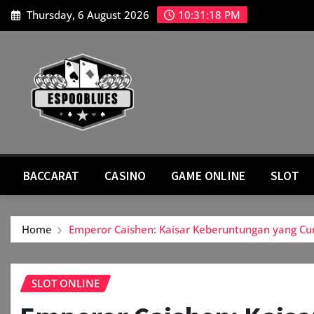
Skip
Thursday, 6 August 2026
10:31:19 PM
to
content
BACCARAT
CASINO
GAME ONLINE
SLOT
Home
Emperor Caishen: Kaisar Keberuntungan yang Cu
SLOT ONLINE