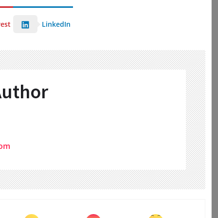
rest
LinkedIn
Author
com