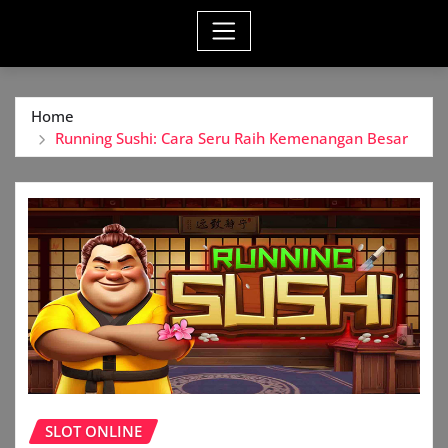
Home
Running Sushi: Cara Seru Raih Kemenangan Besar
SLOT ONLINE