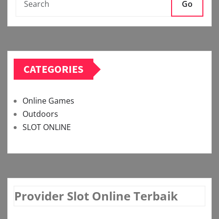
Go
CATEGORIES
Online Games
Outdoors
SLOT ONLINE
Provider Slot Online Terbaik