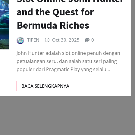
and the Quest for
Bermuda Riches
TIPEN
Oct 30, 2025
0
John Hunter adalah slot online penuh dengan
petualangan seru, dan salah satu seri paling
populer dari Pragmatic Play yang selalu…
BACA SELENGKAPNYA