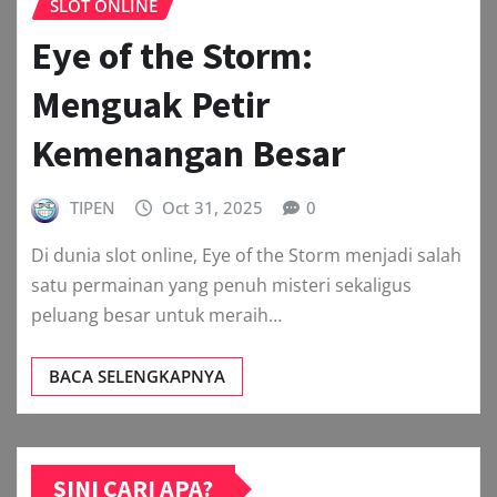
SLOT ONLINE
Eye of the Storm:
Menguak Petir
Kemenangan Besar
TIPEN
Oct 31, 2025
0
Di dunia slot online, Eye of the Storm menjadi salah
satu permainan yang penuh misteri sekaligus
peluang besar untuk meraih…
BACA SELENGKAPNYA
SINI CARI APA?