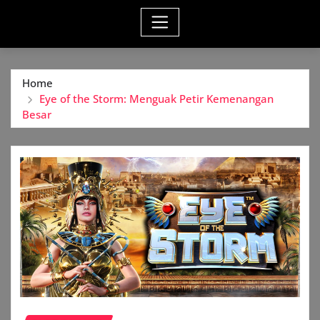
Home
Eye of the Storm: Menguak Petir Kemenangan
Besar