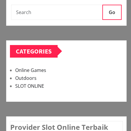
Go
CATEGORIES
Online Games
Outdoors
SLOT ONLINE
Provider Slot Online Terbaik