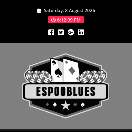
Skip
Saturday, 8 August 2026
to
content
6:12:10 PM