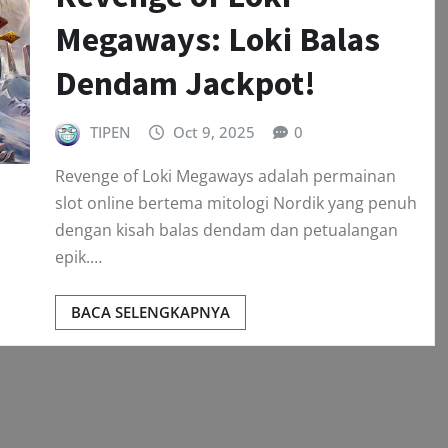
Megaways: Loki Balas
Dendam Jackpot!
TIPEN
Oct 9, 2025
0
Revenge of Loki Megaways adalah permainan
slot online bertema mitologi Nordik yang penuh
dengan kisah balas dendam dan petualangan
epik.…
BACA SELENGKAPNYA