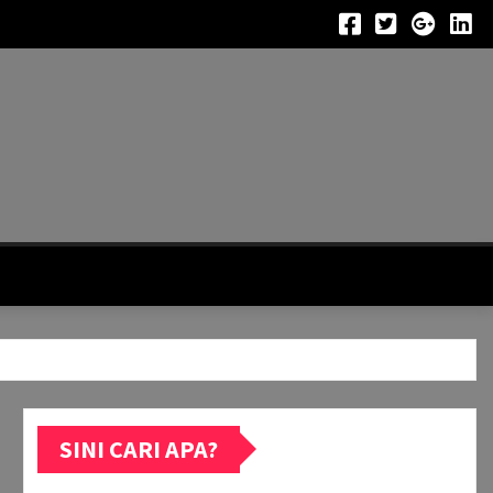
SINI CARI APA?