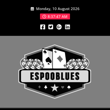
Skip
Monday, 10 August 2026
to
content
8:37:48 AM