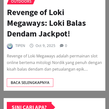
OUTDOORS
Revenge of Loki
Megaways: Loki Balas
Dendam Jackpot!
TIPEN
Oct 9, 2025
0
Revenge of Loki Megaways adalah permainan slot
online bertema mitologi Nordik yang penuh dengan
kisah balas dendam dan petualangan epik.…
BACA SELENGKAPNYA
SINI CARI APA?