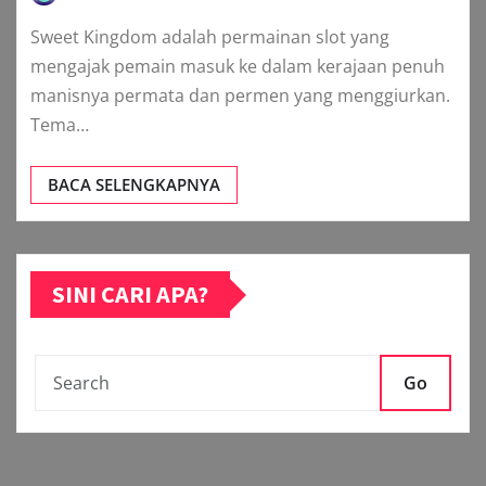
Sweet Kingdom adalah permainan slot yang
mengajak pemain masuk ke dalam kerajaan penuh
manisnya permata dan permen yang menggiurkan.
Tema…
BACA SELENGKAPNYA
SINI CARI APA?
Go