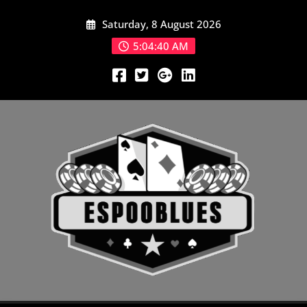
Skip
Saturday, 8 August 2026
to
content
5:04:40 AM