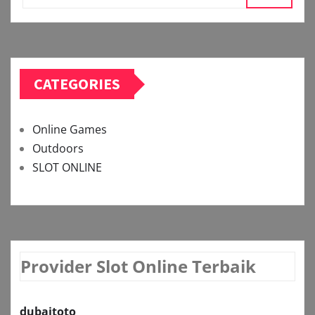
CATEGORIES
Online Games
Outdoors
SLOT ONLINE
Provider Slot Online Terbaik
dubaitoto