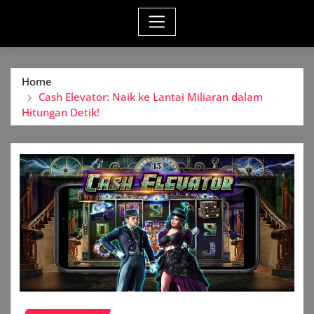
Home
Cash Elevator: Naik ke Lantai Miliaran dalam
Hitungan Detik!