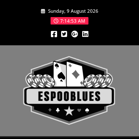
Skip
Sunday, 9 August 2026
to
content
7:14:53 AM