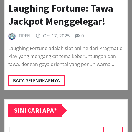
Laughing Fortune: Tawa
Jackpot Menggelegar!
TIPEN
Oct 17, 2025
0
Laughing Fortune adalah slot online dari Pragmatic
Play yang mengangkat tema keberuntungan dan
tawa, dengan gaya oriental yang penuh warna…
BACA SELENGKAPNYA
SINI CARI APA?